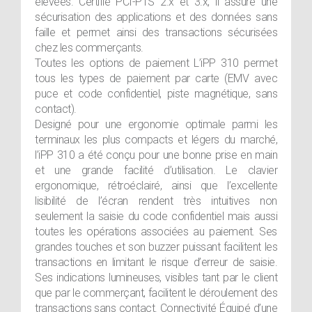
élevées. Certifié PCI-PTS 2.x et 3.x, il assure une
sécurisation des applications et des données sans
faille et permet ainsi des transactions sécurisées
chez les commerçants.
Toutes les options de paiement L’iPP 310 permet
tous les types de paiement par carte (EMV avec
puce et code confidentiel, piste magnétique, sans
contact).
Designé pour une ergonomie optimale parmi les
terminaux les plus compacts et légers du marché,
l’iPP 310 a été conçu pour une bonne prise en main
et une grande facilité d’utilisation. Le clavier
ergonomique, rétroéclairé, ainsi que l’excellente
lisibilité de l’écran rendent très intuitives non
seulement la saisie du code confidentiel mais aussi
toutes les opérations associées au paiement. Ses
grandes touches et son buzzer puissant facilitent les
transactions en limitant le risque d’erreur de saisie.
Ses indications lumineuses, visibles tant par le client
que par le commerçant, facilitent le déroulement des
transactions sans contact. Connectivité Équipé d’une