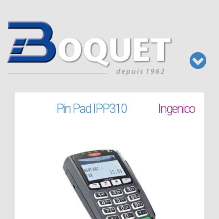
Aller
au
contenu
principal
Toggl
naviga
Pin Pad IPP310
Ingenico