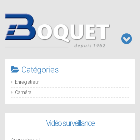
Aller
au
contenu
principal
Toggl
naviga
Catégories
Enregistreur
Caméra
Vidéo surveillance
Aucun résultat