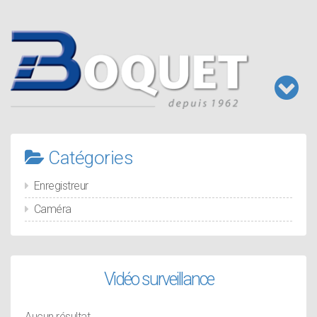
Aller
au
contenu
principal
Toggl
naviga
Catégories
Enregistreur
Caméra
Vidéo surveillance
Aucun résultat