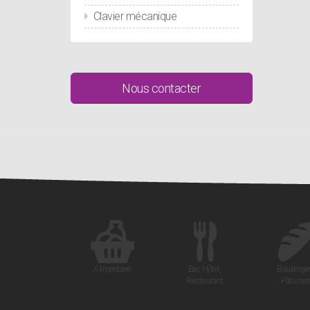
Clavier mécanique
Nous contacter
Alimentaire
Bar, Hôtel,
Boulanger
Restaurant
Pâtisseri