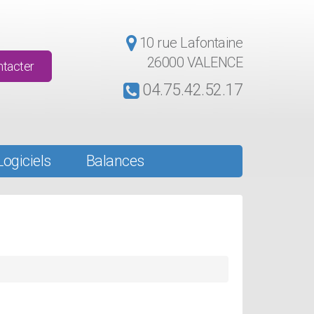
10 rue Lafontaine
26000 VALENCE
tacter
04.75.42.52.17
Logiciels
Balances