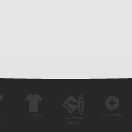
ie,
Prêt à porter
Autres activités
Tabac, Presse,
e
Librairie