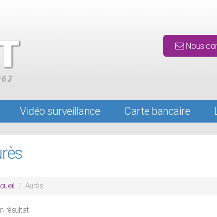
Nous con
Vidéo surveillance
Carte bancaire
rès
cueil
Aurès
 résultat