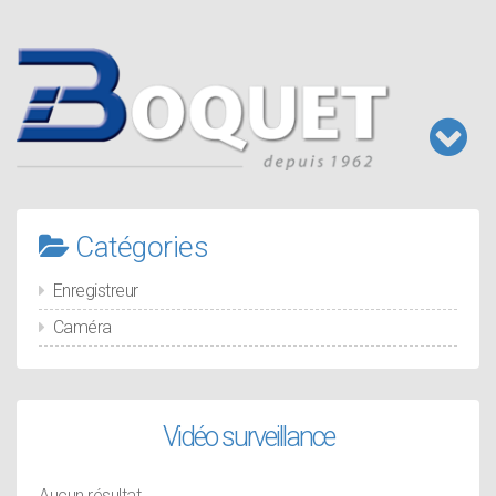
Aller
au
contenu
principal
Toggl
naviga
Catégories
Enregistreur
Caméra
Vidéo surveillance
Aucun résultat